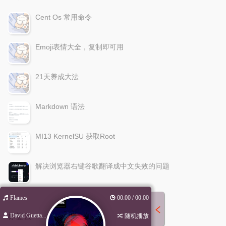
Cent Os 常用命令
Emoji表情大全，复制即可用
21天养成大法
Markdown 语法
MI13 KernelSU 获取Root
解决浏览器右键谷歌翻译成中文失效的问题
Flames
00:00 / 00:00
标签云
David Guetta...
随机播放