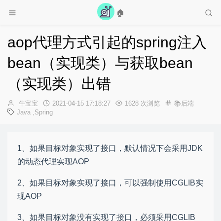
🏠
aop代理方式引起的spring注入
bean（实现类）与获取bean
（实现类）出错
作
发
牛宝宝
2021-04-15 17:18:27
1628 次浏览
📚后端
者：
布
Java
,
Spring
时
间：
1、如果目标对象实现了接口，默认情况下会采用JDK
的动态代理实现AOP
2、如果目标对象实现了接口，可以强制使用CGLIB实
现AOP
3、如果目标对象没有实现了接口，必须采用CGLIB