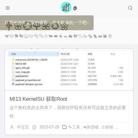
🏠
欢迎光临牛宝宝的博客，选个歌放松一下吧~
💐🌸💮🌹🌺🌻🌼
🐒🐶🐕🐩🐺🐱🐅🐆🐴🐄🐖🐐🐁🐇🐓🦆🦢🦜🐤🐋🐌🦋
MI13 KernelSU 获取Root
这个教程真的太简单了，我都在怀疑有没有写这篇文章的必要
性
牛宝宝
2023-07-29
🔧工具
,
🔫杂货铺
,
🎨前端
Android