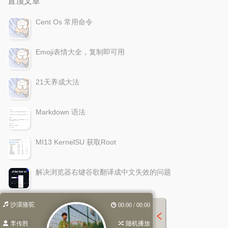
置顶文章
Cent Os 常用命令
Emoji表情大全，复制即可用
21天养成大法
Markdown 语法
MI13 KernelSU 获取Root
解决浏览器右键谷歌翻译成中文失效的问题
沙漠骆驼
00:00 / 00:00
标签云
李传胜
随机播放