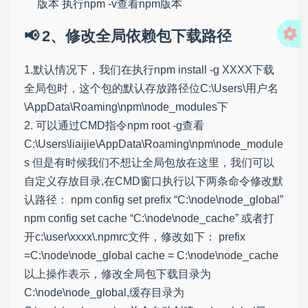
版本 执行npm -v查看npm版本
2、修改全局依赖包下载路径
1.默认情况下，我们在执行npm install -g XXXX下载
全局包时，这个包的默认存放路径位C:\Users\用户名
\AppData\Roaming\npm\node_modules下
2. 可以通过CMD指令npm root -g查看
C:\Users\liaijie\AppData\Roaming\npm\node_module
s 但是有时候我们不想让全局包放在这里，我们可以
自定义存放目录,在CMD窗口执行以下两条命令修改默
认路径： npm config set prefix “C:\node\node_global”
npm config set cache “C:\node\node_cache” 或者打
开c:\user\xxxx\.npmrc文件，修改如下： prefix
=C:\node\node_global cache = C:\node\node_cache
以上操作表示，修改全局包下载目录为
C:\node\node_global,缓存目录为