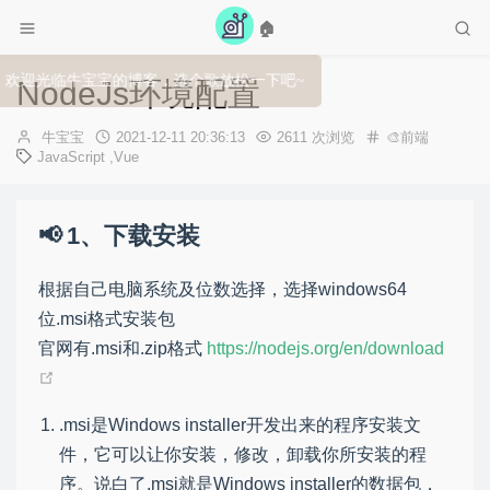
🏠
欢迎光临牛宝宝的博客，选个歌放松一下吧~
NodeJs环境配置
作
发
牛宝宝
2021-12-11 20:36:13
2611 次浏览
🎨前端
者：
布
JavaScript
,
Vue
时
间：
1、下载安装
根据自己电脑系统及位数选择，选择windows64
位.msi格式安装包
官网有.msi和.zip格式
https://nodejs.org/en/download
.msi是Windows installer开发出来的程序安装文
件，它可以让你安装，修改，卸载你所安装的程
序。说白了.msi就是Windows installer的数据包，