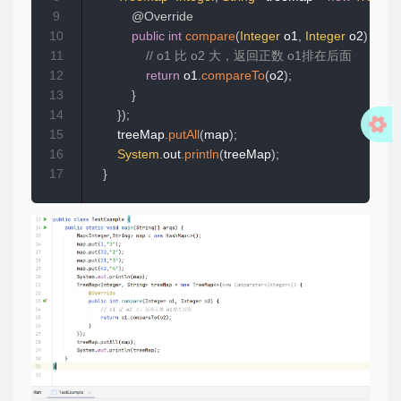
9
@Override
10
public
int
compare
(
Integer
 o1
,
Integer
 o2
)
{
11
// o1 比 o2 大，返回正数 o1排在后面
12
return
 o1
.
compareTo
(
o2
)
;
13
}
14
}
)
;
15
        treeMap
.
putAll
(
map
)
;
16
System
.
out
.
println
(
treeMap
)
;
17
}