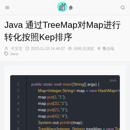
🏠
Java 通过TreeMap对Map进行
转化按照Kep排序
作
发
牛宝宝
2023-11-10 14:44:07
1699 次浏览
📚后端
者：
布
Java
时
间：
1
public
static
void
main
(
String
[
]
 args
)
{
2
Map
<
Integer
,
String
>
 map 
=
new
HashMap
<
>
(
)
;
3
        map
.
put
(
1
,
"1"
)
;
4
        map
.
put
(
32
,
"2"
)
;
5
        map
.
put
(
21
,
"3"
)
;
6
        map
.
put
(
42
,
"4"
)
;
7
System
.
out
.
println
(
map
)
;
8
TreeMap
<
Integer
,
String
>
 treeMap 
=
new
TreeMa