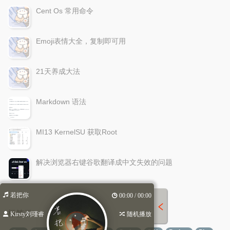
Cent Os 常用命令
Emoji表情大全，复制即可用
21天养成大法
Markdown 语法
MI13 KernelSU 获取Root
解决浏览器右键谷歌翻译成中文失效的问题
若把你
00:00 / 00:00
标签云
Kirsty刘瑾睿
随机播放