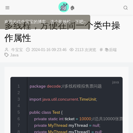
🏠
欢迎光临牛宝宝的博客，选个歌放松一下吧~
多线程，方便在同一个类中操
作属性
作
发
牛宝宝
2024-01-16 09:23:46
2113 次浏览
📚后端
者：
布
Java
时
间：
1
package
decode
;
//多线程模拟售票问题
2
3
import
java
.
util
.
concurrent
.
TimeUnit
;
4
5
public
class
Test
{
6
private
static
int
 ticket 
=
10000
;
//总共10000张票
7
private
MyThread
 myThread 
=
null
;
8
private
MyThread
 myThread1 
=
null
;