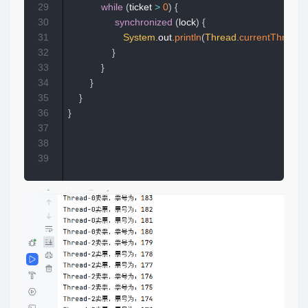
29
while
(
ticket 
>
0
)
{
30
synchronized
(
lock
)
{
31
System
.
out
.
println
(
Thread
.
currentThread
(
32
}
33
}
34
}
35
}
36
}
37
38
39