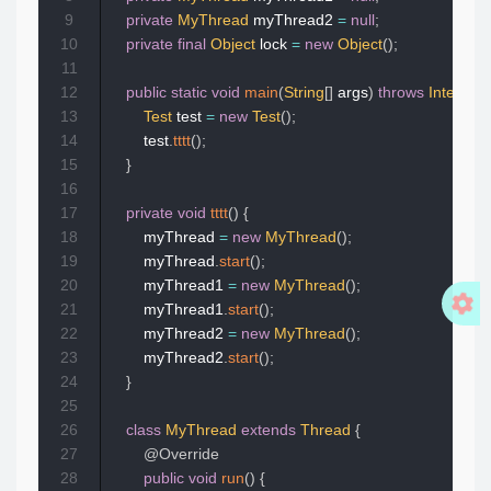
9
private
MyThread
 myThread2 
=
null
;
10
private
final
Object
 lock 
=
new
Object
(
)
;
11
12
public
static
void
main
(
String
[
]
 args
)
throws
Interrup
13
Test
 test 
=
new
Test
(
)
;
14
        test
.
tttt
(
)
;
15
}
16
17
private
void
tttt
(
)
{
18
        myThread 
=
new
MyThread
(
)
;
19
        myThread
.
start
(
)
;
20
        myThread1 
=
new
MyThread
(
)
;
21
        myThread1
.
start
(
)
;
22
        myThread2 
=
new
MyThread
(
)
;
23
        myThread2
.
start
(
)
;
24
}
25
26
class
MyThread
extends
Thread
{
27
@Override
28
public
void
run
(
)
{