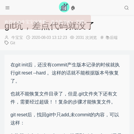
🏠
欢迎光临牛宝宝的博客，选个歌放松一下吧~
git坑，差点代码就没了
作
发
牛宝宝
2020-08-03 13:12:23
2031 次浏览
📚后端
者：
布
Git
时
间：
在git init后，还没有commit产生版本记录的时候就执
行git reset --hard 。这样的话就不能根据版本号恢复
了。
也就不能恢复文件目录了，但是.git文件夹下还有文
件，需要经过超级！！复杂的步骤才能恢复文件。
git reset后，找回git中只add,未commit的内容，可以
这样：