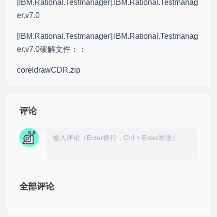
[IBM.Rational.Testmanager].IBM.Rational.Testmanag
er.v7.0
[IBM.Rational.Testmanager].IBM.Rational.Testmanag
er.v7.0破解文件：：
coreldrawCDR.zip
评论
全部评论