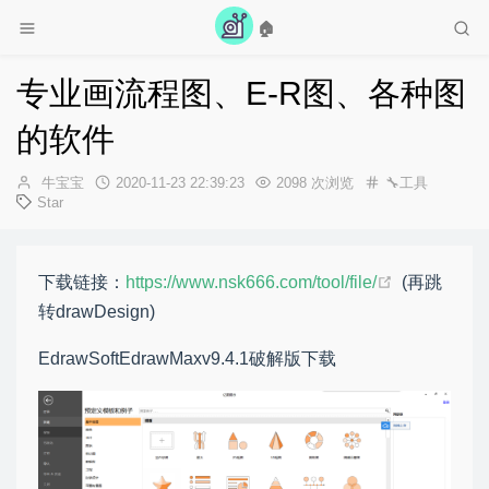
🏠
专业画流程图、E-R图、各种图
的软件
作
发
牛宝宝
2020-11-23 22:39:23
2098 次浏览
🔧工具
者：
布
Star
时
间：
下载链接：
https://www.nsk666.com/tool/file/
(再跳
转drawDesign)
EdrawSoftEdrawMaxv9.4.1破解版下载