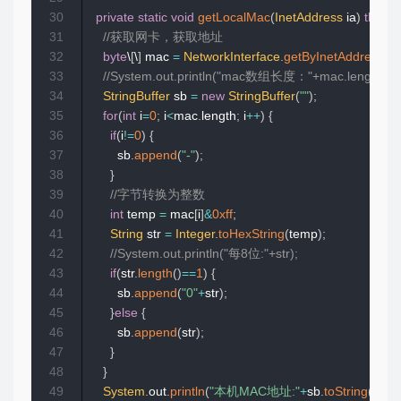
30
private
static
void
getLocalMac
(
InetAddress
 ia
)
throw
31
//获取网卡，获取地址
32
byte
\
[
\
]
 mac 
=
NetworkInterface
.
getByInetAddress
(
ia
33
//System.out.println("mac数组长度："+mac.length);
34
StringBuffer
 sb 
=
new
StringBuffer
(
""
)
;
35
for
(
int
 i
=
0
;
 i
<
mac
.
length
;
 i
++
)
{
36
if
(
i
!=
0
)
{
37
				sb
.
append
(
"-"
)
;
38
}
39
//字节转换为整数
40
int
 temp 
=
 mac
[
i
]
&
0xff
;
41
String
 str 
=
Integer
.
toHexString
(
temp
)
;
42
//System.out.println("每8位:"+str);
43
if
(
str
.
length
(
)
==
1
)
{
44
				sb
.
append
(
"0"
+
str
)
;
45
}
else
{
46
				sb
.
append
(
str
)
;
47
}
48
}
49
System
.
out
.
println
(
"本机MAC地址:"
+
sb
.
toString
(
)
.
toU