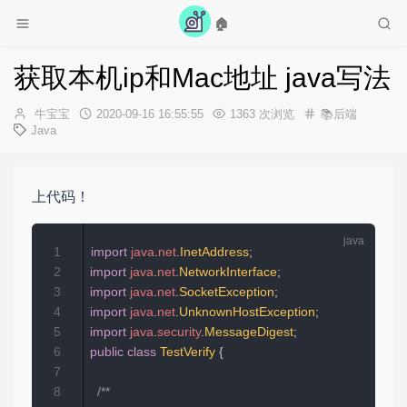
🏠
获取本机ip和Mac地址 java写法
作
发
牛宝宝
2020-09-16 16:55:55
1363 次浏览
📚后端
者：
布
Java
时
间：
上代码！
1
import
java
.
net
.
InetAddress
;
2
import
java
.
net
.
NetworkInterface
;
3
import
java
.
net
.
SocketException
;
4
import
java
.
net
.
UnknownHostException
;
5
import
java
.
security
.
MessageDigest
;
6
public
class
TestVerify
{
7
8
/**
