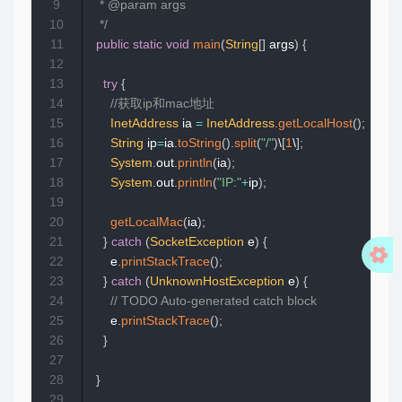
9
	 * @param args

10
	 */
11
public
static
void
main
(
String
[
]
 args
)
{
12
13
try
{
14
//获取ip和mac地址
15
InetAddress
 ia 
=
InetAddress
.
getLocalHost
(
)
;
16
String
 ip
=
ia
.
toString
(
)
.
split
(
"/"
)
\
[
1
\
]
;
17
System
.
out
.
println
(
ia
)
;
18
System
.
out
.
println
(
"IP:"
+
ip
)
;
19
20
getLocalMac
(
ia
)
;
21
}
catch
(
SocketException
 e
)
{
22
			e
.
printStackTrace
(
)
;
23
}
catch
(
UnknownHostException
 e
)
{
24
// TODO Auto-generated catch block
25
			e
.
printStackTrace
(
)
;
26
}
27
28
}
29